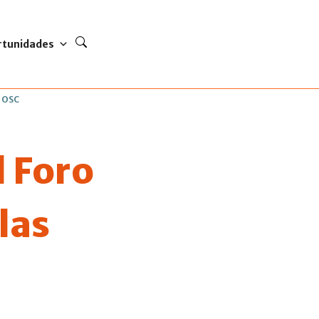
rtunidades
s OSC
l Foro
las