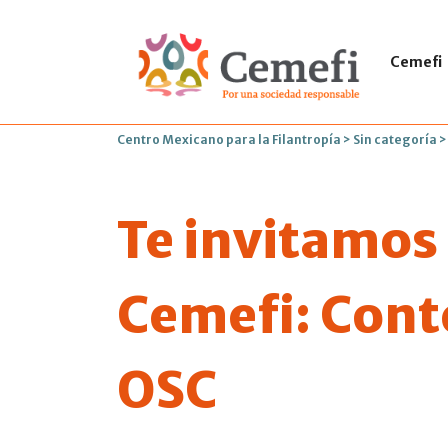
Cemefi
Centro Mexicano para la Filantropía
>
Sin categoría
Te invitamos 
Cemefi: Conte
OSC