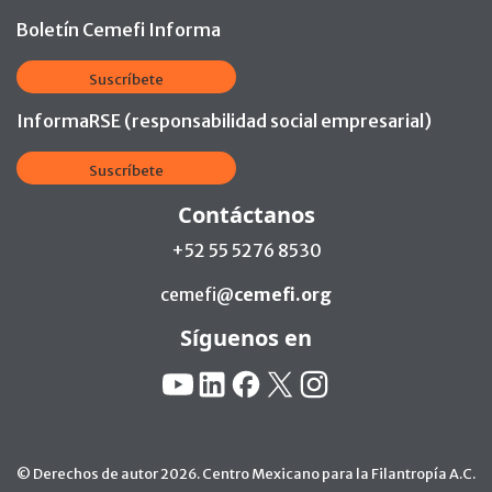
Boletín Cemefi Informa
Suscríbete
InformaRSE (responsabilidad social empresarial)
Suscríbete
Contáctanos
+52 55 5276 8530
cemefi@
cemefi.org
Síguenos en
Redes Sociales:
YouTube
Linkedin
Facebook
X
Instagram
© Derechos de autor 2026. Centro Mexicano para la Filantropía A.C.