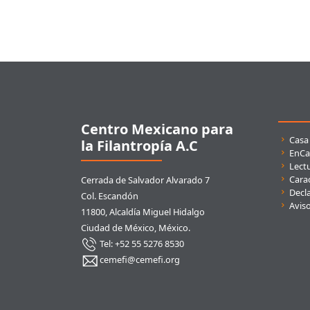
Pie de página
Centro Mexicano para
Enla
Casa
la Filantropía A.C
EnCa
Lect
Carac
Cerrada de Salvador Alvarado 7
Decla
Col. Escandón
Avis
11800, Alcaldía Miguel Hidalgo
Ciudad de México, México.
Tel: +52 55 5276 8530
cemefi@cemefi.org