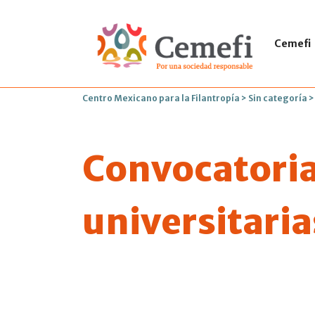
Cemefi
Centro Mexicano para la Filantropía
>
Sin categoría
Convocatoria
universitari