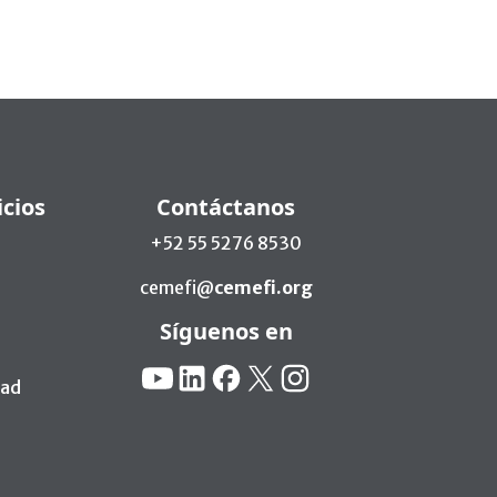
icios
Contáctanos
+52 55 5276 8530
cemefi@
cemefi.org
Síguenos en
Redes Sociales:
YouTube
Linkedin
Facebook
X
Instagram
dad