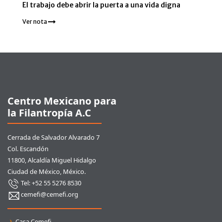
El trabajo debe abrir la puerta a una vida digna
Ver nota
Pie de página
Centro Mexicano para
la Filantropía A.C
Cerrada de Salvador Alvarado 7
Col. Escandón
11800, Alcaldía Miguel Hidalgo
Ciudad de México, México.
Tel: +52 55 5276 8530
cemefi@cemefi.org
Enlaces rápidos
Casa Cemefi