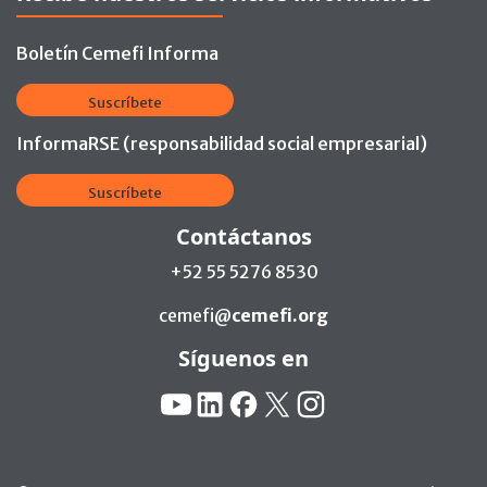
Boletín Cemefi Informa
Suscríbete
InformaRSE (responsabilidad social empresarial)
Suscríbete
Contáctanos
+52 55 5276 8530
cemefi@
cemefi.org
Síguenos en
Redes Sociales:
YouTube
Linkedin
Facebook
X
Instagram