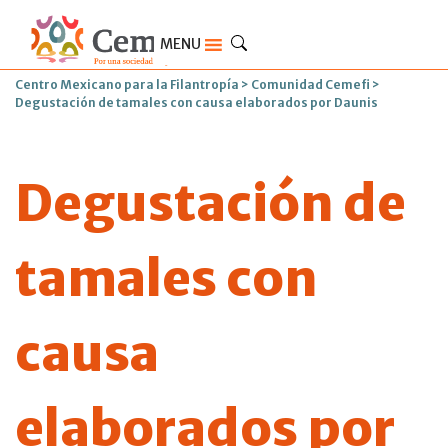
MENU
Centro Mexicano para la Filantropía
>
Comunidad Cemefi
>
Degustación de tamales con causa elaborados por Daunis
Degustación de
tamales con
causa
elaborados por