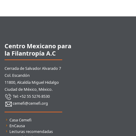
Pie de página
Centro Mexicano para
la Filantropía A.C
Cerrada de Salvador Alvarado 7
Col. Escandón
11800, Alcaldía Miguel Hidalgo
Ciudad de México, México.
Tel: +52 55 5276 8530
cemefi@cemefi.org
Enlaces rápidos
Casa Cemefi
EnCausa
Lecturas recomendadas