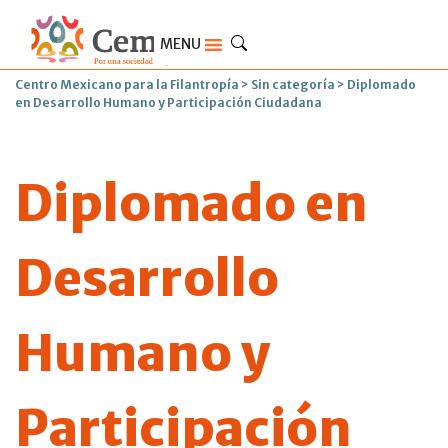
MENU
Centro Mexicano para la Filantropía
>
Sin categoría
>
Diplomado
en Desarrollo Humano y Participación Ciudadana
Diplomado en
Desarrollo
Humano y
Participación