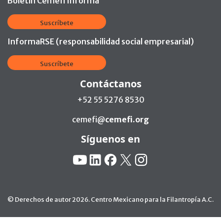
Boletín Cemefi Informa
Suscríbete
InformaRSE (responsabilidad social empresarial)
Suscríbete
Contáctanos
+52 55 5276 8530
cemefi@
cemefi.org
Síguenos en
Redes Sociales:
YouTube
Linkedin
Facebook
X
Instagram
© Derechos de autor 2026. Centro Mexicano para la Filantropía A.C.