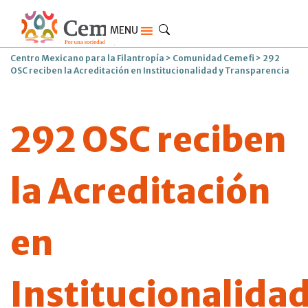
MENU
Centro Mexicano para la Filantropía
>
Comunidad Cemefi
>
292
OSC reciben la Acreditación en Institucionalidad y Transparencia
292 OSC reciben
la Acreditación
en
Institucionalida