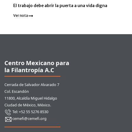
El trabajo debe abrir la puerta a una vida digna
Ver nota
Pie de página
Centro Mexicano para
la Filantropía A.C
Cerrada de Salvador Alvarado 7
Col. Escandón
11800, Alcaldía Miguel Hidalgo
Ciudad de México, México.
Tel: +52 55 5276 8530
cemefi@cemefi.org
Enlaces rápidos