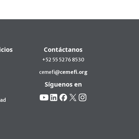
icios
Contáctanos
+52 55 5276 8530
cemefi@
cemefi.org
Síguenos en
Redes Sociales:
YouTube
Linkedin
Facebook
X
Instagram
dad