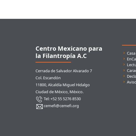
Pie de página
Centro Mexicano para
Enla
Casa
la Filantropía A.C
EnCa
Lect
Carac
Cerrada de Salvador Alvarado 7
Decla
Col. Escandón
Avis
11800, Alcaldía Miguel Hidalgo
Ciudad de México, México.
Tel: +52 55 5276 8530
cemefi@cemefi.org