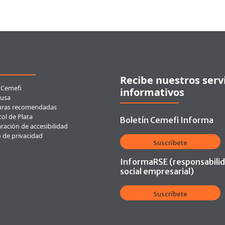
ces rápidos
Recibe nuestros serv
 Cemefi
informativos
usa
uras recomendadas
ol de Plata
Boletín Cemefi Informa
ración de accesibilidad
o de privacidad
Suscríbete
InformaRSE (responsabili
social empresarial)
Suscríbete