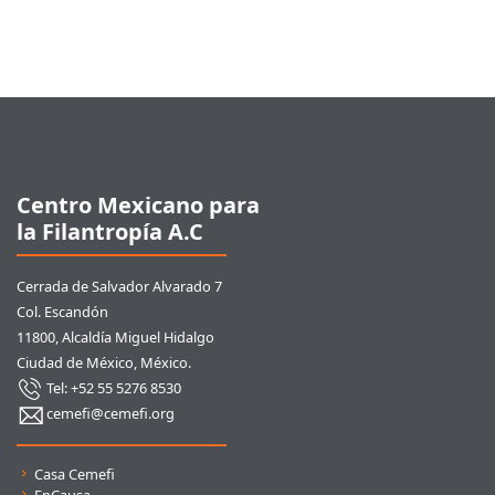
Pie de página
Centro Mexicano para
la Filantropía A.C
Cerrada de Salvador Alvarado 7
Col. Escandón
11800, Alcaldía Miguel Hidalgo
Ciudad de México, México.
Tel: +52 55 5276 8530
cemefi@cemefi.org
Enlaces rápidos
Casa Cemefi
EnCausa