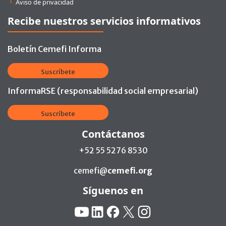
Aviso de privacidad
Recibe nuestros servicios informativos
Boletín Cemefi Informa
Suscríbete
InformaRSE (responsabilidad social empresarial)
Suscríbete
Contáctanos
+52 55 5276 8530
cemefi@
cemefi.org
Síguenos en
Redes Sociales:
YouTube
Linkedin
Facebook
X
Instagram