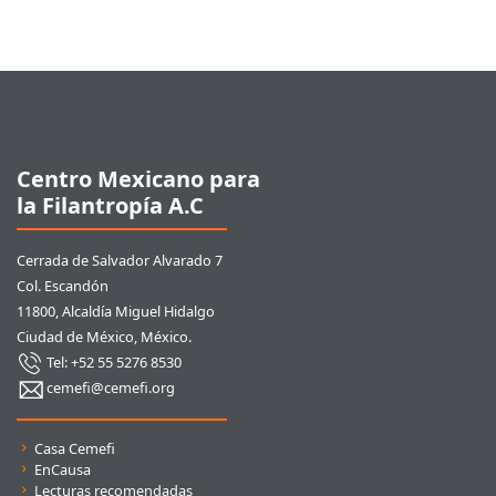
Pie de página
Centro Mexicano para
la Filantropía A.C
Cerrada de Salvador Alvarado 7
Col. Escandón
11800, Alcaldía Miguel Hidalgo
Ciudad de México, México.
Tel: +52 55 5276 8530
cemefi@cemefi.org
Enlaces rápidos
Casa Cemefi
EnCausa
Lecturas recomendadas