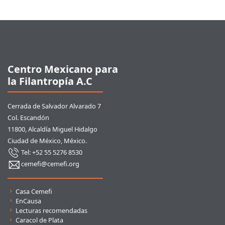
Pie de página
Centro Mexicano para
la Filantropía A.C
Cerrada de Salvador Alvarado 7
Col. Escandón
11800, Alcaldía Miguel Hidalgo
Ciudad de México, México.
Tel: +52 55 5276 8530
cemefi@cemefi.org
Enlaces rápidos
Casa Cemefi
EnCausa
Lecturas recomendadas
Caracol de Plata