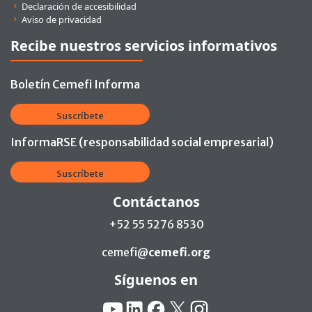
Declaración de accesibilidad
Aviso de privacidad
Recibe nuestros servicios informativos
Boletín Cemefi Informa
Suscríbete
InformaRSE (responsabilidad social empresarial)
Suscríbete
Contáctanos
+52 55 5276 8530
cemefi@
cemefi.org
Síguenos en
Redes Sociales:
YouTube
Linkedin
Facebook
X
Instagram