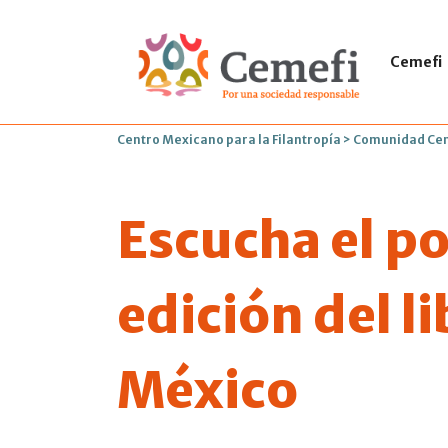
Cemefi
Centro Mexicano para la Filantropía
>
Comunidad Ce
Escucha el po
edición del l
México