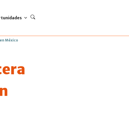
rtunidades
 en México
cera
en