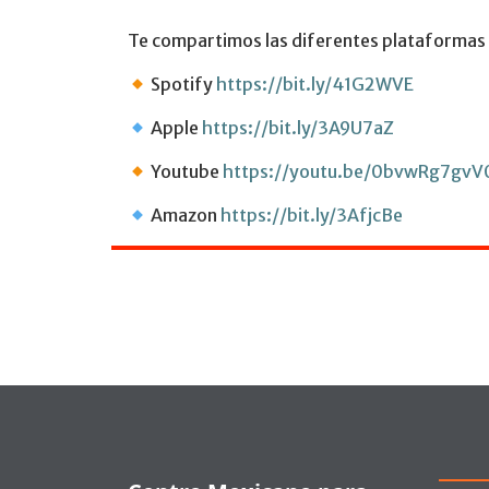
Te compartimos las diferentes plataformas 
Spotify
https://bit.ly/41G2WVE
Apple
https://bit.ly/3A9U7aZ
Youtube
https://youtu.be/0bvwRg7gvV
Amazon
https://bit.ly/3AfjcBe
Pie de página