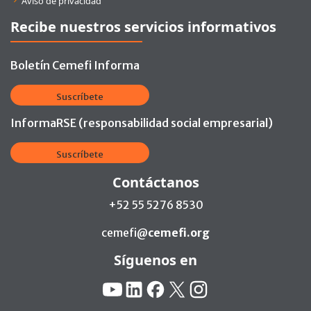
Aviso de privacidad
Recibe nuestros servicios informativos
Boletín Cemefi Informa
Suscríbete
InformaRSE (responsabilidad social empresarial)
Suscríbete
Contáctanos
+52 55 5276 8530
cemefi@
cemefi.org
Síguenos en
Redes Sociales:
YouTube
Linkedin
Facebook
X
Instagram