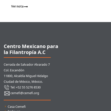
Ver nota
Pie de página
Centro Mexicano para
la Filantropía A.C
Cerrada de Salvador Alvarado 7
Col. Escandón
11800, Alcaldía Miguel Hidalgo
Ciudad de México, México.
Tel: +52 55 5276 8530
cemefi@cemefi.org
Enlaces rápidos
Casa Cemefi