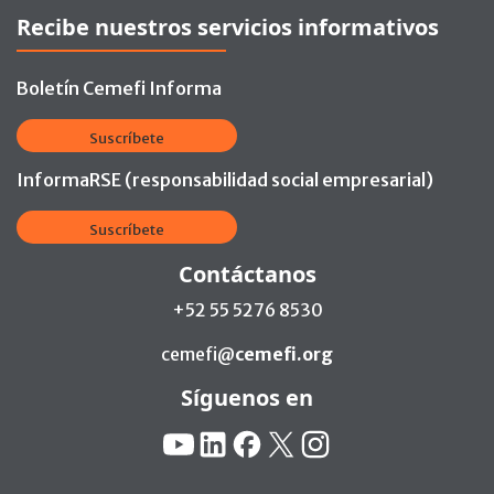
Recibe nuestros servicios informativos
Boletín Cemefi Informa
Suscríbete
InformaRSE (responsabilidad social empresarial)
Suscríbete
Contáctanos
+52 55 5276 8530
cemefi@
cemefi.org
Síguenos en
Redes Sociales:
YouTube
Linkedin
Facebook
X
Instagram