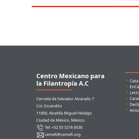
Pie de página
Centro Mexicano para
Enla
Casa
la Filantropía A.C
EnCa
Lect
Carac
Cerrada de Salvador Alvarado 7
Decla
Col. Escandón
Avis
11800, Alcaldía Miguel Hidalgo
Ciudad de México, México.
Tel: +52 55 5276 8530
cemefi@cemefi.org