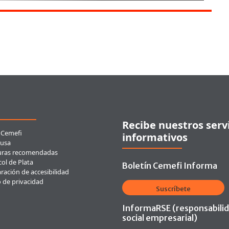
ces rápidos
Recibe nuestros serv
 Cemefi
informativos
usa
uras recomendadas
ol de Plata
Boletín Cemefi Informa
ración de accesibilidad
o de privacidad
Suscríbete
InformaRSE (responsabili
social empresarial)