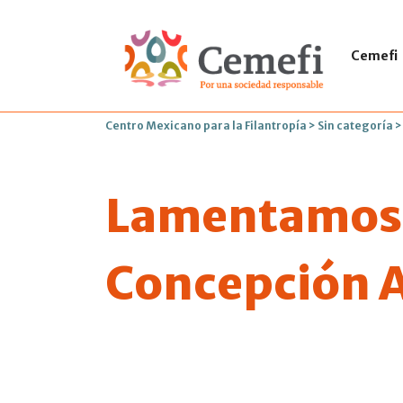
Cemefi
Centro Mexicano para la Filantropía
>
Sin categoría
Lamentamos e
Concepción 