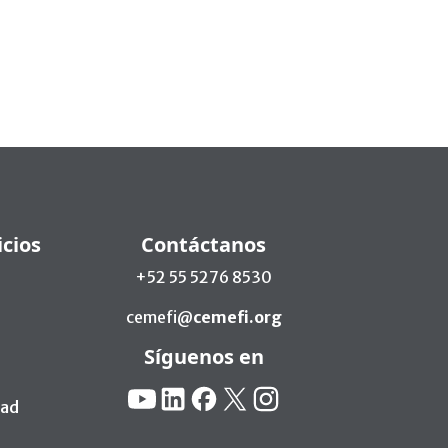
icios
Contáctanos
+52 55 5276 8530
cemefi@
cemefi.org
Síguenos en
Redes Sociales:
YouTube
Linkedin
Facebook
X
Instagram
dad