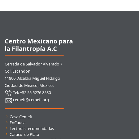
Pie de página
Centro Mexicano para
la Filantropía A.C
Cerrada de Salvador Alvarado 7
Col. Escandón
11800, Alcaldía Miguel Hidalgo
Ciudad de México, México.
Tel: +52 55 5276 8530
cemefi@cemefi.org
Enlaces rápidos
Casa Cemefi
EnCausa
Lecturas recomendadas
Caracol de Plata