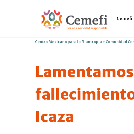
Cemefi
Centro Mexicano para la Filantropía
>
Comunidad Ce
Lamentamos 
fallecimient
Icaza