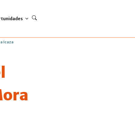
rtunidades
a Icaza
l
Mora