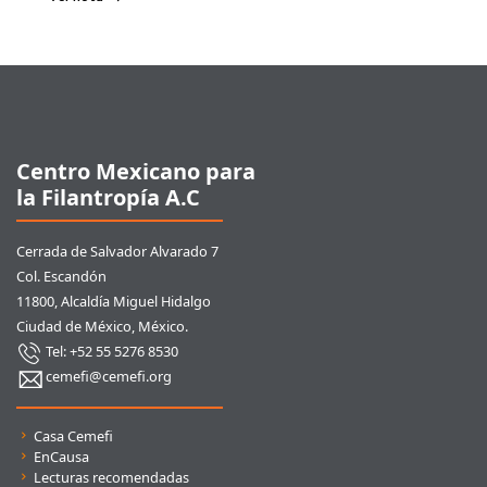
Pie de página
Centro Mexicano para
la Filantropía A.C
Cerrada de Salvador Alvarado 7
Col. Escandón
11800, Alcaldía Miguel Hidalgo
Ciudad de México, México.
Tel: +52 55 5276 8530
cemefi@cemefi.org
Enlaces rápidos
Casa Cemefi
EnCausa
Lecturas recomendadas