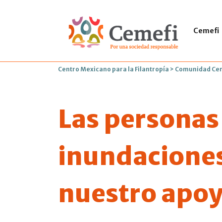
Cemefi
Centro Mexicano para la Filantropía
>
Comunidad Ce
Las personas
inundaciones
nuestro apo