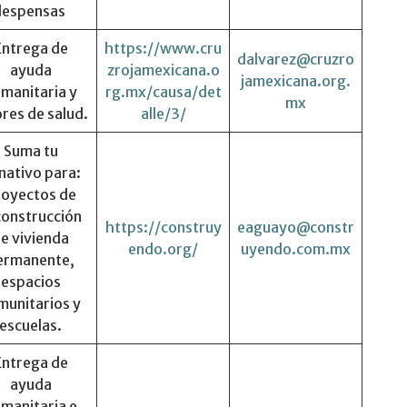
despensas
Entrega de
https://www.cru
dalvarez@cruzro
ayuda
zrojamexicana.o
jamexicana.org.
manitaria y
rg.mx/causa/det
mx
res de salud.
alle/3/
Suma tu
nativo para:
royectos de
construcción
https://construy
eaguayo@constr
e vivienda
endo.org/
uyendo.com.mx
ermanente,
espacios
munitarios y
escuelas.
Entrega de
ayuda
manitaria e