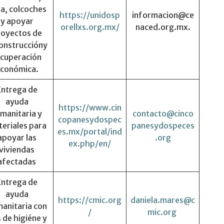
a, colcoches
https://unidosp
informacion@ce
y apoyar
orellxs.org.mx/
naced.org.mx.
royectos de
onstruccióny
ecuperación
conómica.
Entrega de
ayuda
https://www.cin
manitaria y
contacto@cinco
copanesydospec
eriales para
panesydospeces
es.mx/portal/ind
apoyar las
.org
ex.php/en/
viviendas
afectadas
Entrega de
ayuda
https://cmic.org
daniela.mares@c
anitaria con
/
mic.org
s de higiéne y