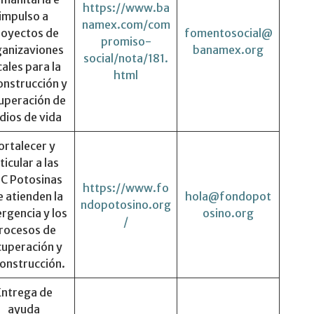
https://www.ba
impulso a
namex.com/com
royectos de
fomentosocial@
promiso-
ganizaviones
banamex.org
social/nota/181.
cales para la
html
onstrucción y
uperación de
dios de vida
ortalecer y
ticular a las
C Potosinas
https://www.fo
 atienden la
hola@fondopot
ndopotosino.org
rgencia y los
osino.org
/
rocesos de
cuperación y
onstrucción.
Entrega de
ayuda