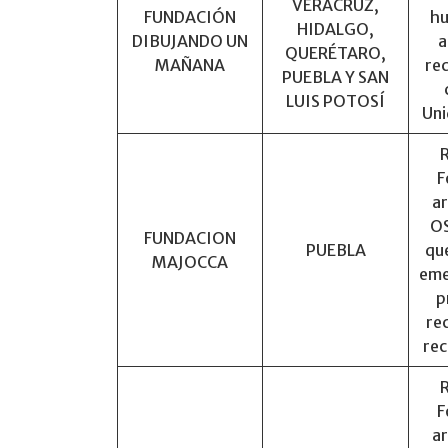
VERACRUZ,
FUNDACIÓN
hu
HIDALGO,
DIBUJANDO UN
a
QUERÉTARO,
MAÑANA
re
PUEBLA Y SAN
LUIS POTOSÍ
Uni
F
ar
OS
FUNDACION
PUEBLA
que
MAJOCCA
eme
p
re
rec
F
ar