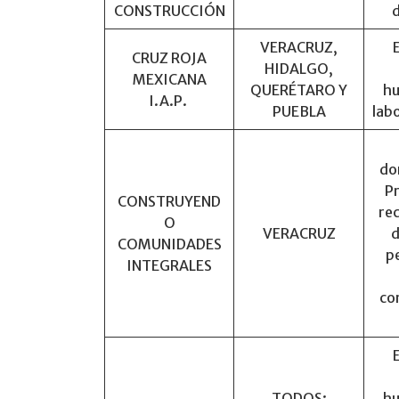
CONSTRUCCIÓN
VERACRUZ,
CRUZ ROJA
HIDALGO,
MEXICANA
QUERÉTARO Y
hu
I.A.P.
PUEBLA
labo
do
P
CONSTRUYEND
re
O
VERACRUZ
d
COMUNIDADES
p
INTEGRALES
co
TODOS:
hu