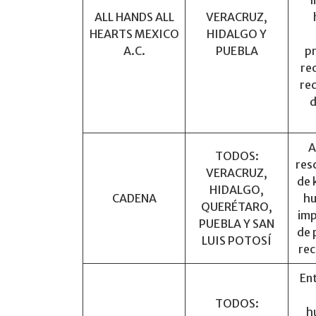
ALL HANDS ALL
VERACRUZ,
HEARTS MEXICO
HIDALGO Y
A.C.
PUEBLA
p
re
re
d
A
TODOS:
res
VERACRUZ,
de 
HIDALGO,
CADENA
hu
QUERÉTARO,
imp
PUEBLA Y SAN
de 
LUIS POTOSÍ
rec
Ent
TODOS:
h