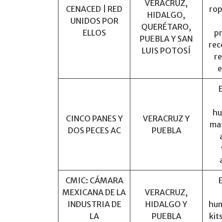
VERACRUZ,
CENACED | RED
rop
HIDALGO,
UNIDOS POR
QUERÉTARO,
ELLOS
p
PUEBLA Y SAN
rec
LUIS POTOSÍ
r
e
hu
CINCO PANES Y
VERACRUZ Y
mat
DOS PECES AC
PUEBLA
CMIC: CÁMARA
MEXICANA DE LA
VERACRUZ,
INDUSTRIA DE
HIDALGO Y
hum
LA
PUEBLA
kit