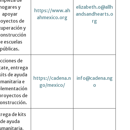
hogares y
elizabeth.o@allh
https://www.ah
apoyar
andsandhearts.o
ahmexico.org
royectos de
rg
cuperación y
construcción
e escuelas
públicas.
cciones de
cate, entrega
kits de ayuda
https://cadena.n
info@cadena.ng
manitaria e
go/mexico/
o
lementación
proyectos de
onstrucción.
rega de kits
de ayuda
umanitaria,