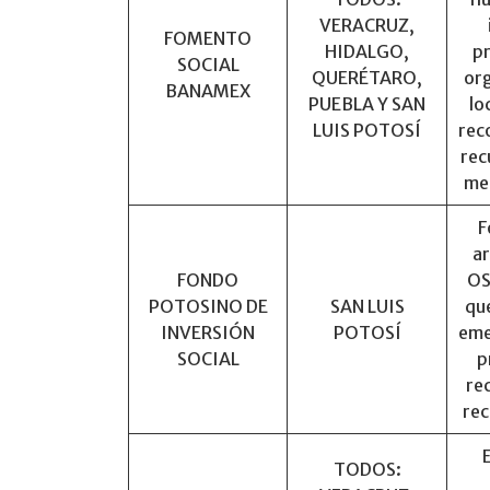
VERACRUZ,
FOMENTO
HIDALGO,
p
SOCIAL
QUERÉTARO,
or
BANAMEX
PUEBLA Y SAN
lo
LUIS POTOSÍ
rec
rec
me
F
ar
FONDO
OS
POTOSINO DE
SAN LUIS
que
INVERSIÓN
POTOSÍ
eme
SOCIAL
p
re
rec
TODOS: