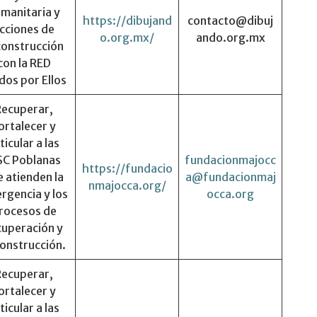
manitaria y
https://dibujand
contacto@dibuj
cciones de
o.org.mx/
ando.org.mx
construcción
con la RED
dos por Ellos
Recuperar,
ortalecer y
ticular a las
C Poblanas
fundacionmajocc
https://fundacio
 atienden la
a@fundacionmaj
nmajocca.org/
rgencia y los
occa.org
rocesos de
cuperación y
onstrucción.
Recuperar,
ortalecer y
ticular a las