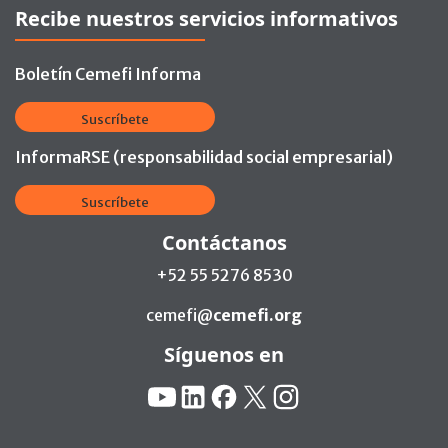
Recibe nuestros servicios informativos
Boletín Cemefi Informa
Suscríbete
InformaRSE (responsabilidad social empresarial)
Suscríbete
Contáctanos
+52 55 5276 8530
cemefi@
cemefi.org
Síguenos en
Redes Sociales:
YouTube
Linkedin
Facebook
X
Instagram