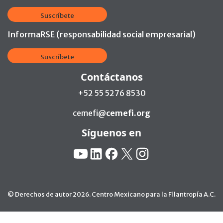
Suscríbete
InformaRSE (responsabilidad social empresarial)
Suscríbete
Contáctanos
+52 55 5276 8530
cemefi@
cemefi.org
Síguenos en
Redes Sociales:
YouTube
Linkedin
Facebook
X
Instagram
© Derechos de autor 2026. Centro Mexicano para la Filantropía A.C.
Ir arriba