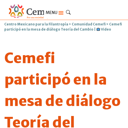
MENU
Centro Mexicano para la Filantropía
>
Comunidad Cemefi
>
Cemefi
participó en la mesa de diálogo Teoría del Cambio |
Video
Cemefi
participó en la
mesa de diálogo
Teoría del