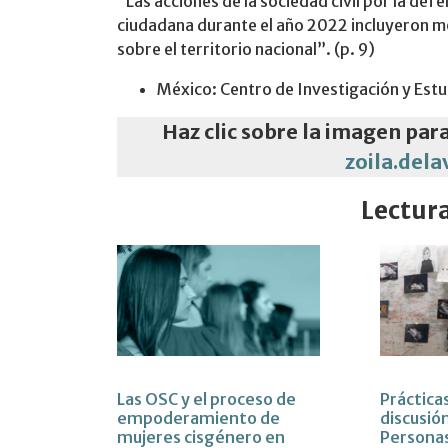
“Las acciones de la sociedad civil por la def
ciudadana durante el año 2022 incluyeron mo
sobre el territorio nacional”. (p. 9)
México: Centro de Investigación y Estu
Haz clic sobre la imagen par
zoila.del
Lectur
Las OSC y el proceso de
Práctica
empoderamiento de
discusión
mujeres cisgénero en
Persona