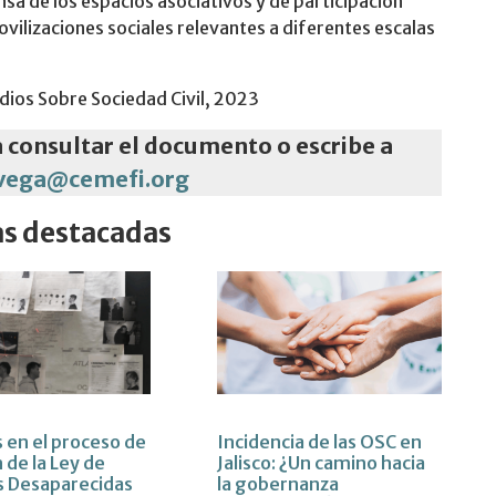
ensa de los espacios asociativos y de participación
vilizaciones sociales relevantes a diferentes escalas
dios Sobre Sociedad Civil, 2023
a consultar el documento o escribe a
avega@cemefi.org
as destacadas
s en el proceso de
Incidencia de las OSC en
 de la Ley de
Jalisco: ¿Un camino hacia
s Desaparecidas
la gobernanza