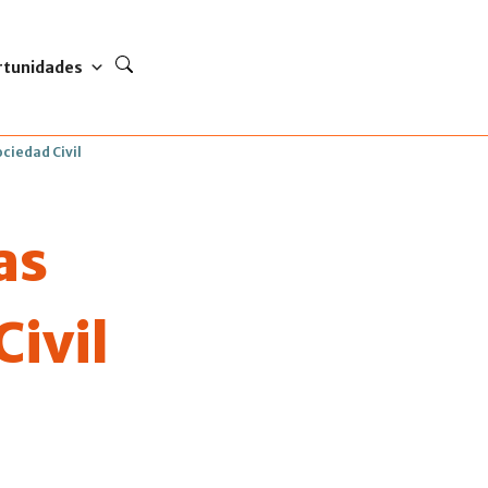
rtunidades
ociedad Civil
as
ivil