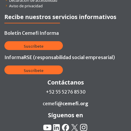
Declaración de accesibilidad
Aviso de privacidad
Recibe nuestros servicios informativos
Boletín Cemefi Informa
Suscríbete
InformaRSE (responsabilidad social empresarial)
Suscríbete
Contáctanos
+52 55 5276 8530
cemefi@
cemefi.org
Síguenos en
Redes Sociales:
YouTube
Linkedin
Facebook
X
Instagram