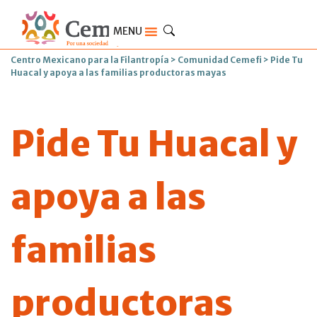
MENU
Centro Mexicano para la Filantropía
>
Comunidad Cemefi
>
Pide Tu
Huacal y apoya a las familias productoras mayas
Pide Tu Huacal y
apoya a las
familias
productoras