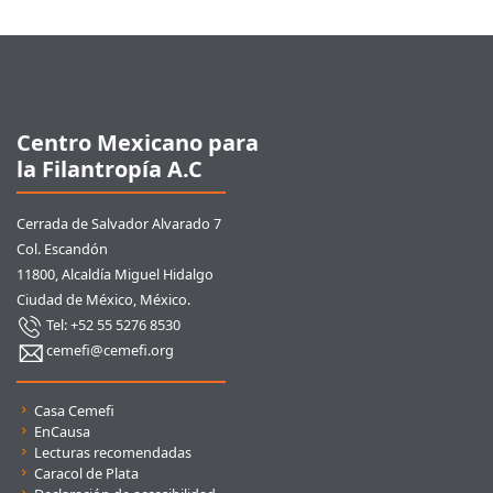
Pie de página
Centro Mexicano para
la Filantropía A.C
Cerrada de Salvador Alvarado 7
Col. Escandón
11800, Alcaldía Miguel Hidalgo
Ciudad de México, México.
Tel: +52 55 5276 8530
cemefi@cemefi.org
Enlaces rápidos
Casa Cemefi
EnCausa
Lecturas recomendadas
Caracol de Plata