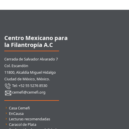
Pie de página
Centro Mexicano para
la Filantropía A.C
Cerrada de Salvador Alvarado 7
Col. Escandón
11800, Alcaldía Miguel Hidalgo
Ciudad de México, México.
Tel: +52 55 5276 8530
cemefi@cemefi.org
Enlaces rápidos
Casa Cemefi
EnCausa
Lecturas recomendadas
Caracol de Plata