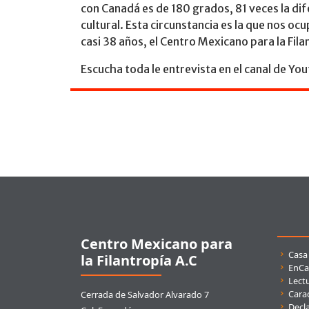
con Canadá es de 180 grados, 81 veces la di
cultural. Esta circunstancia es la que nos oc
casi 38 años, el Centro Mexicano para la Fila
Escucha toda le entrevista en el canal de Yo
Pie de página
Centro Mexicano para
Enla
Casa
la Filantropía A.C
EnCa
Lect
Carac
Cerrada de Salvador Alvarado 7
Decla