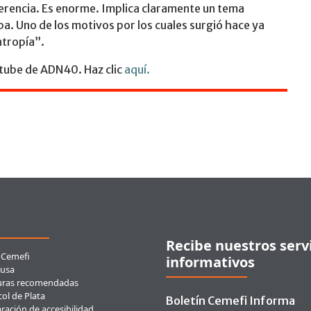
ferencia. Es enorme. Implica claramente un tema
upa. Uno de los motivos por los cuales surgió hace ya
ntropía”.
utube de ADN40. Haz clic
aquí.
ces rápidos
Recibe nuestros serv
 Cemefi
informativos
usa
uras recomendadas
ol de Plata
Boletín Cemefi Informa
ración de accesibilidad