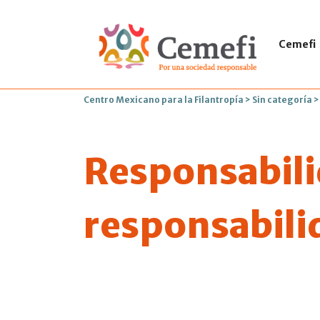
Cemefi
Centro Mexicano para la Filantropía
>
Sin categoría
Responsabili
responsabili