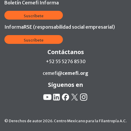
Boletín Cemefi Informa
Suscríbete
InformaRSE (responsabilidad social empresarial)
Suscríbete
Contáctanos
+52 55 5276 8530
cemefi@
cemefi.org
Síguenos en
Redes Sociales:
YouTube
Linkedin
Facebook
X
Instagram
© Derechos de autor 2026. Centro Mexicano para la Filantropía A.C.