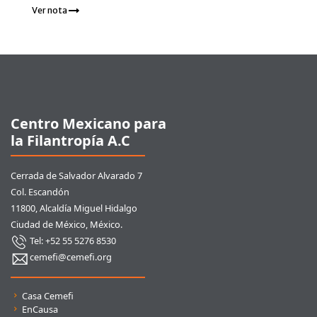
Ver nota
Pie de página
Centro Mexicano para
la Filantropía A.C
Cerrada de Salvador Alvarado 7
Col. Escandón
11800, Alcaldía Miguel Hidalgo
Ciudad de México, México.
Tel: +52 55 5276 8530
cemefi@cemefi.org
Enlaces rápidos
Casa Cemefi
EnCausa