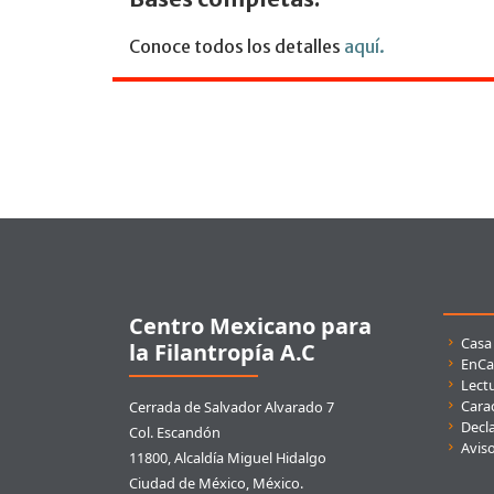
Conoce todos los detalles
aquí.
Pie de página
Centro Mexicano para
Enla
Casa
la Filantropía A.C
EnCa
Lect
Carac
Cerrada de Salvador Alvarado 7
Decla
Col. Escandón
Avis
11800, Alcaldía Miguel Hidalgo
Ciudad de México, México.