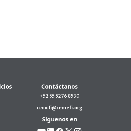
icios
Contáctanos
+52 55 5276 8530
cemefi@
cemefi.org
Síguenos en
Redes Sociales:
YouTube
Linkedin
Facebook
X
Instagram