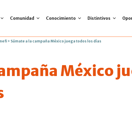
Comunidad
Conocimiento
Distintivos
Opo
mefi
>
Súmate a la campaña México juega todos los días
campaña México j
s