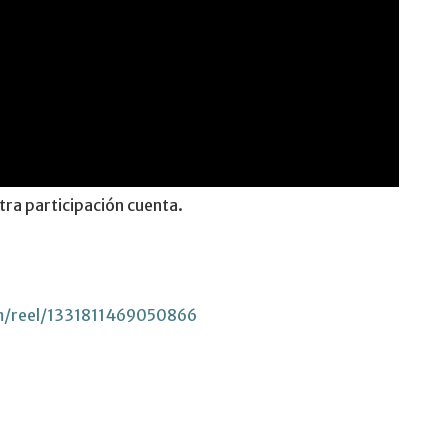
ra participación cuenta.
m/reel/1331811469050866