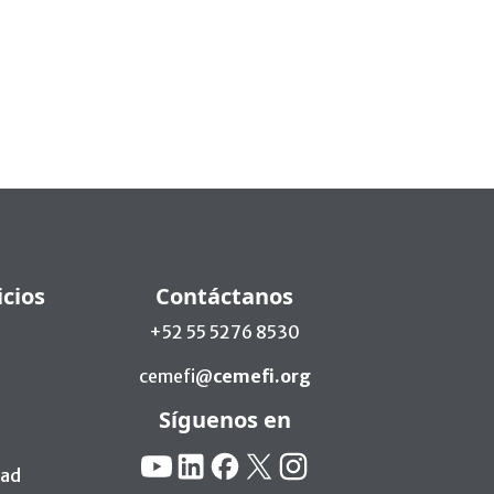
icios
Contáctanos
+52 55 5276 8530
cemefi@
cemefi.org
Síguenos en
Redes Sociales:
YouTube
Linkedin
Facebook
X
Instagram
dad