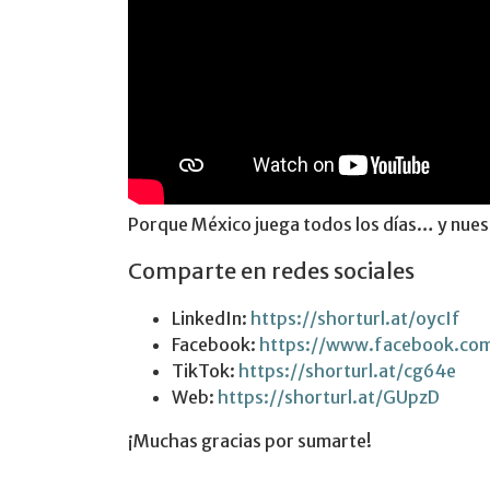
Porque México juega todos los días… y nuest
Comparte en redes sociales
LinkedIn:
https://shorturl.at/oycIf
Facebook:
https://www.facebook.co
TikTok:
https://shorturl.at/cg64e
Web:
https://shorturl.at/GUpzD
¡Muchas gracias por sumarte!