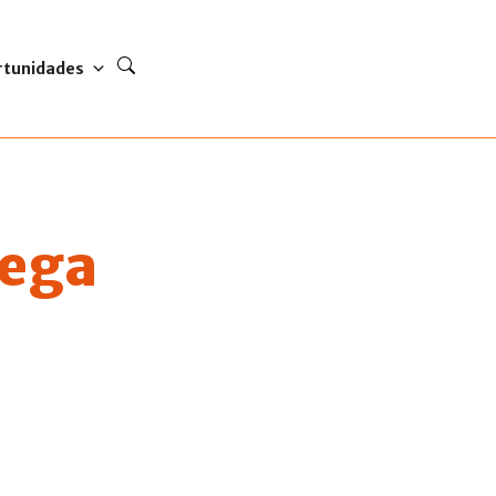
rtunidades
uega