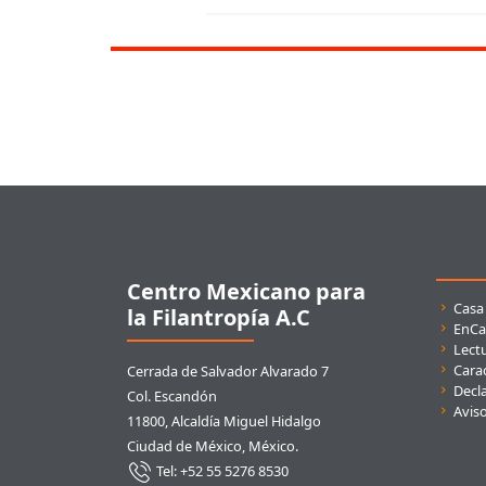
Pie de página
Centro Mexicano para
Enla
Casa
la Filantropía A.C
EnCa
Lect
Carac
Cerrada de Salvador Alvarado 7
Decla
Col. Escandón
Avis
11800, Alcaldía Miguel Hidalgo
Ciudad de México, México.
Tel: +52 55 5276 8530