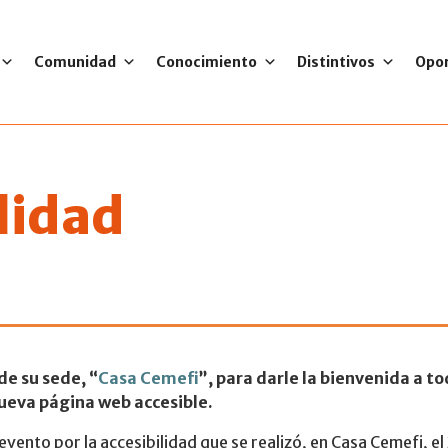
Comunidad
Conocimiento
Distintivos
Opo
lidad
ble, que nadie que
de su sede, “
Casa Cemefi
”, para darle la bienvenida a to
ueva página web accesible.
vento por la accesibilidad que se realizó, en Casa Cemefi, el