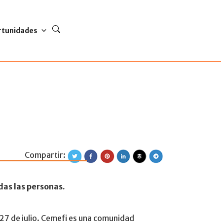
rtunidades
Compartir:
de fuera. Te invit
das las personas.
 27 de julio. Cemefi es una comunidad