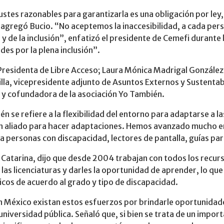
justes razonables para garantizarla es una obligación por ley
agregó Bucio. “No aceptemos la inaccesibilidad, a cada pers
 y de la inclusión”, enfatizó el presidente de Cemefi durant
es por la plena inclusión”.
Presidenta de Libre Acceso; Laura Mónica Madrigal González,
Villa, vicepresidente adjunto de Asuntos Externos y Sustent
 y cofundadora de la asociación Yo También.
én se refiere a la flexibilidad del entorno para adaptarse a 
ran aliado para hacer adaptaciones. Hemos avanzado mucho en
a personas con discapacidad, lectores de pantalla, guías para
 Catarina, dijo que desde 2004 trabajan con todos los recurs
 las licenciaturas y darles la oportunidad de aprender, lo q
ficos de acuerdo al grado y tipo de discapacidad.
en México existan estos esfuerzos por brindarle oportunidad
universidad pública. Señaló que, si bien se trata de un impor