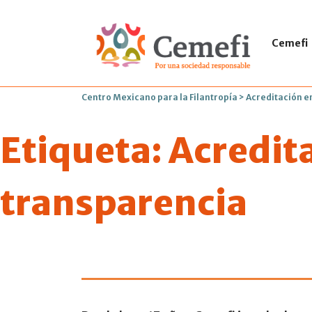
Cemefi
Centro Mexicano para la Filantropía
>
Acreditación e
Etiqueta:
Acredita
transparencia
292 OSC recib