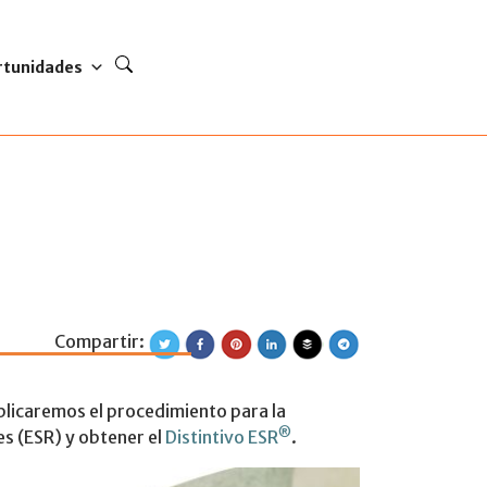
rtunidades
Compartir:
re el programa Cad
plicaremos el procedimiento para la
®
es (ESR) y obtener el
Distintivo ESR
.