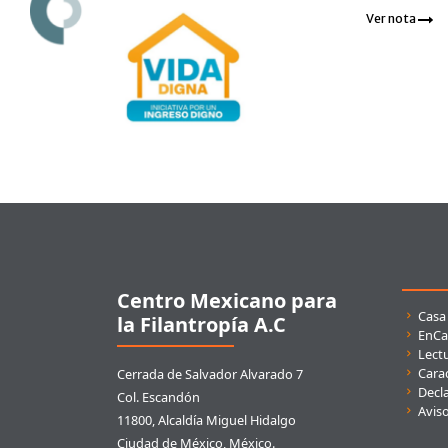
Ver nota
Pie de página
Centro Mexicano para
Enla
Casa
la Filantropía A.C
EnCa
Lect
Carac
Cerrada de Salvador Alvarado 7
Decla
Col. Escandón
Avis
11800, Alcaldía Miguel Hidalgo
Ciudad de México, México.