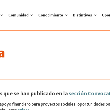
Comunidad
Conocimiento
Distintivos
Opo
a
artelera de convoc
s que se han publicado en la
sección Convoca
poyo financiero para proyectos sociales; oportunidades par