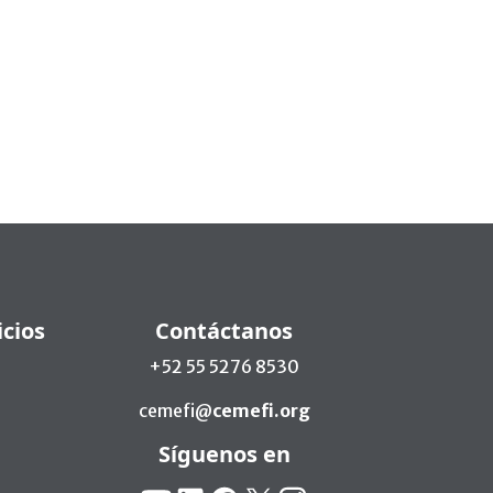
icios
Contáctanos
+52 55 5276 8530
cemefi@
cemefi.org
Síguenos en