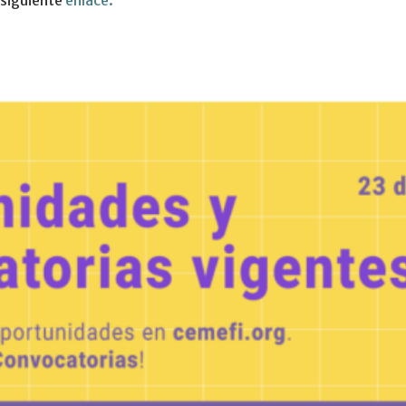
 siguiente
enlace.