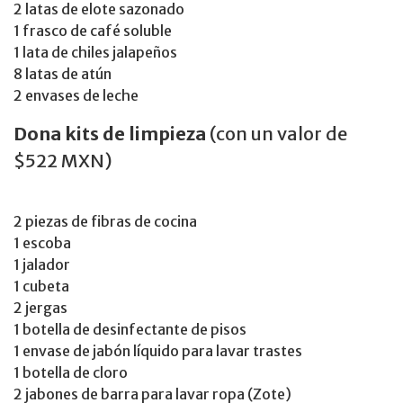
2 latas de elote sazonado
1 frasco de café soluble
1 lata de chiles jalapeños
8 latas de atún
2 envases de leche
Dona kits de limpieza
(con un valor de
$522 MXN)
2 piezas de fibras de cocina
1 escoba
1 jalador
1 cubeta
2 jergas
1 botella de desinfectante de pisos
1 envase de jabón líquido para lavar trastes
1 botella de cloro
2 jabones de barra para lavar ropa (Zote)