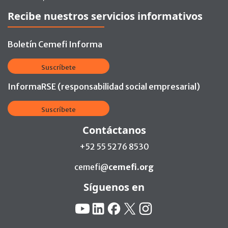
Recibe nuestros servicios informativos
Boletín Cemefi Informa
Suscríbete
InformaRSE (responsabilidad social empresarial)
Suscríbete
Contáctanos
+52 55 5276 8530
cemefi@
cemefi.org
Síguenos en
Redes Sociales:
YouTube
Linkedin
Facebook
X
Instagram