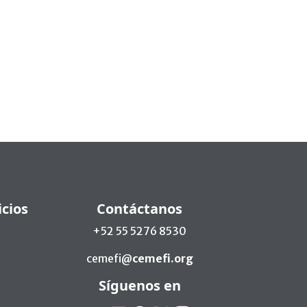
icios
Contáctanos
+52 55 5276 8530
cemefi@
cemefi.org
Síguenos en