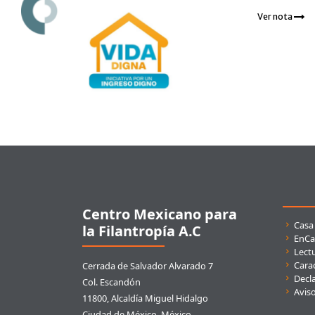
Ver nota
Pie de página
Centro Mexicano para
Enla
Casa
la Filantropía A.C
EnCa
Lect
Carac
Cerrada de Salvador Alvarado 7
Decla
Col. Escandón
Avis
11800, Alcaldía Miguel Hidalgo
Ciudad de México, México.