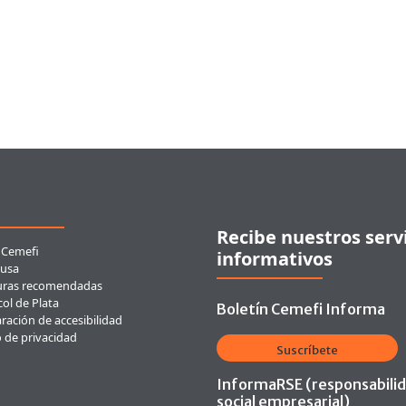
ces rápidos
Recibe nuestros serv
 Cemefi
informativos
usa
uras recomendadas
ol de Plata
Boletín Cemefi Informa
ración de accesibilidad
o de privacidad
Suscríbete
InformaRSE (responsabili
social empresarial)