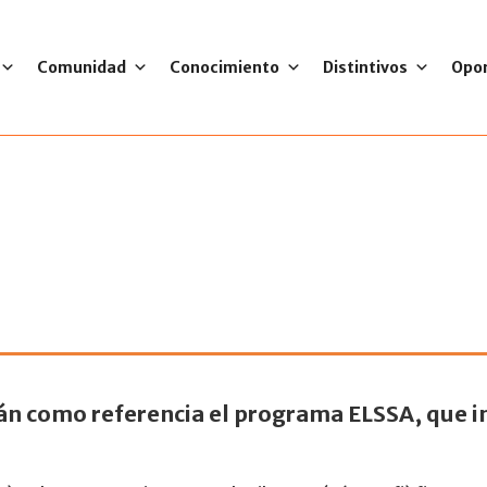
Comunidad
Conocimiento
Distintivos
Opo
y Cemefi convenio
n como referencia el programa ELSSA, que im