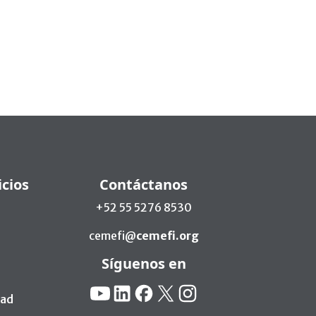
icios
Contáctanos
+52 55 5276 8530
cemefi@
cemefi.org
Síguenos en
Redes Sociales:
YouTube
Linkedin
Facebook
X
Instagram
dad