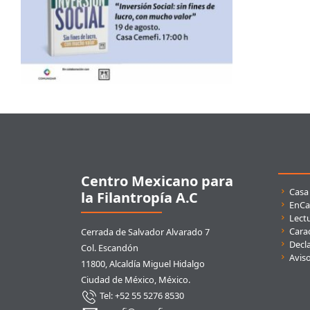
Pie de página
Centro Mexicano para
Enla
Casa
la Filantropía A.C
EnCa
Lect
Carac
Cerrada de Salvador Alvarado 7
Decla
Col. Escandón
Avis
11800, Alcaldía Miguel Hidalgo
Ciudad de México, México.
Tel: +52 55 5276 8530