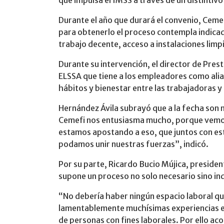
que impulsa el IMSS a través de un distinti
Durante el año que durará el convenio, Cemef
para obtenerlo el proceso contempla indicad
trabajo decente, acceso a instalaciones limp
Durante su intervención, el director de Pre
ELSSA que tiene a los empleadores como alia
hábitos y bienestar entre las trabajadoras y
Hernández Ávila subrayó que a la fecha son 
Cemefi nos entusiasma mucho, porque vemos 
estamos apostando a eso, que juntos con est
podamos unir nuestras fuerzas”, indicó.
Por su parte, Ricardo Bucio Mújica, presiden
supone un proceso no solo necesario sino in
“No debería haber ningún espacio laboral q
lamentablemente muchísimas experiencias en 
de personas con fines laborales. Por ello a