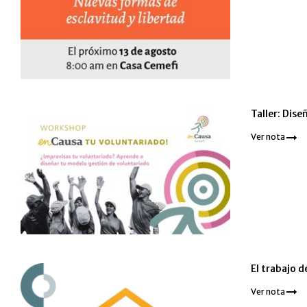
Taller: Dis
Ver nota
El trabajo d
Ver nota