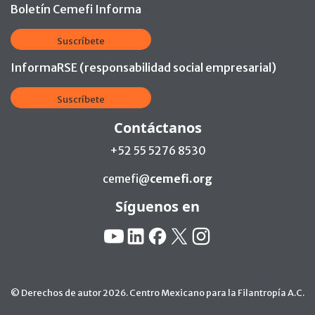
Boletín Cemefi Informa
Suscríbete
InformaRSE (responsabilidad social empresarial)
Suscríbete
Contáctanos
+52 55 5276 8530
cemefi@
cemefi.org
Síguenos en
Redes Sociales:
YouTube
Linkedin
Facebook
X
Instagram
© Derechos de autor 2026. Centro Mexicano para la Filantropía A.C.