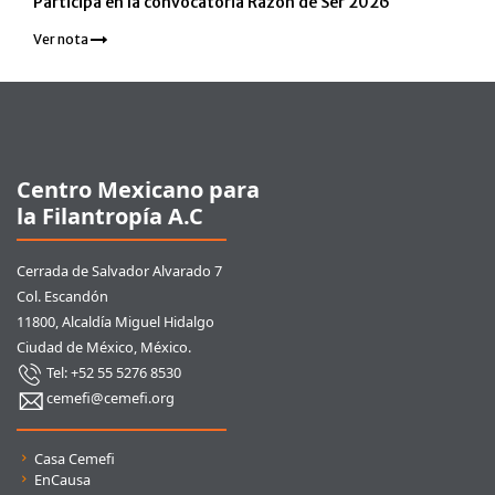
Participa en la convocatoria Razón de Ser 2026
Ver nota
Pie de página
Centro Mexicano para
la Filantropía A.C
Cerrada de Salvador Alvarado 7
Col. Escandón
11800, Alcaldía Miguel Hidalgo
Ciudad de México, México.
Tel: +52 55 5276 8530
cemefi@cemefi.org
Enlaces rápidos
Casa Cemefi
EnCausa