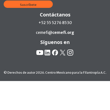
Suscríbete
Contáctanos
+52 55 5276 8530
cemefi@
cemefi.org
Síguenos en
Redes Sociales:
YouTube
Linkedin
Facebook
X
Instagram
© Derechos de autor 2026. Centro Mexicano para la Filantropía A.C.
Ir arriba