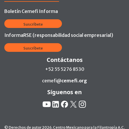
Boletín Cemefi Informa
Suscríbete
InformaRSE (responsabilidad social empresarial)
Suscríbete
Contáctanos
+52 55 5276 8530
cemefi@
cemefi.org
Síguenos en
Redes Sociales:
YouTube
Linkedin
Facebook
X
Instagram
© Derechos de autor 2026. Centro Mexicano para la Filantropía A.C.