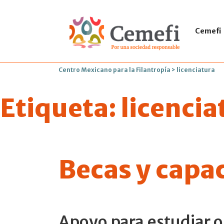
Cemefi
Centro Mexicano para la Filantropía
>
licenciatura
Etiqueta:
licencia
Becas y capa
Apoyo para estudiar o