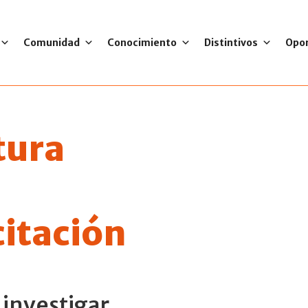
Comunidad
Conocimiento
Distintivos
Opo
tura
citación
 investigar