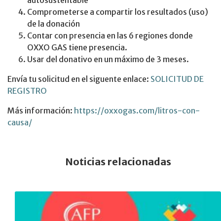
autosustentable
Comprometerse a compartir los resultados (uso)
de la donación
Contar con presencia en las 6 regiones donde
OXXO GAS tiene presencia.
Usar del donativo en un máximo de 3 meses.
Envía tu solicitud en el siguente enlace:
S
O
L
I
C
I
T
U
D
D
E
R
E
G
I
S
T
R
O
Más información:
https://oxxogas.com/litros-con-
causa/
Noticias relacionadas