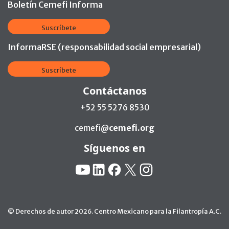
Boletín Cemefi Informa
Suscríbete
InformaRSE (responsabilidad social empresarial)
Suscríbete
Contáctanos
+52 55 5276 8530
cemefi@
cemefi.org
Síguenos en
Redes Sociales:
YouTube
Linkedin
Facebook
X
Instagram
© Derechos de autor 2026. Centro Mexicano para la Filantropía A.C.