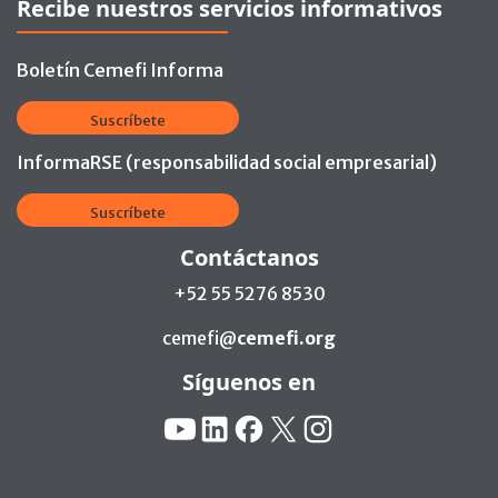
Recibe nuestros servicios informativos
Boletín Cemefi Informa
Suscríbete
InformaRSE (responsabilidad social empresarial)
Suscríbete
Contáctanos
+52 55 5276 8530
cemefi@
cemefi.org
Síguenos en
Redes Sociales:
YouTube
Linkedin
Facebook
X
Instagram