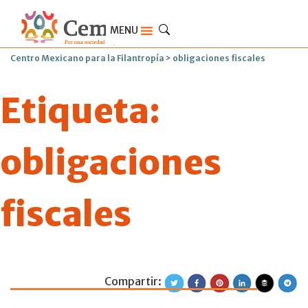
MENU
Centro Mexicano para la Filantropía
>
obligaciones fiscales
Etiqueta:
obligaciones
fiscales
Compartir:
El SAT verificará