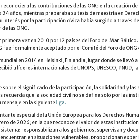
ue reconociera las contribuciones de las ONG en la creación d
a 24 años, mientras preparaba su tesis de maestría en Dere
Su interés por la participación cívica había surgido a travé
r de las ONG.
 primera vez en 2010 por 12 países del Foro del Mar Báltico.
ONG fue formalmente aceptado por el Comité del Foro de ONG 
mundial en 2014 en Helsinki, Finlandia, lugar donde se llevó a
cibió a líderes internacionales de UNOPS, UNESCO, PNUD, la 
bre el significado de la participación, la solidaridad y las 
recuerda que la sociedad civil no se define solo por las inst
u mensaje en la siguiente
liga.
entante especial de la Unión Europea para los Derechos Huma
ro de 2026; en la que reconoce el valor de estas institucione
sistema: responsabilizan a los gobiernos, supervisan y doc
 encuentran en situaciones vulnerables, proporcionan experie