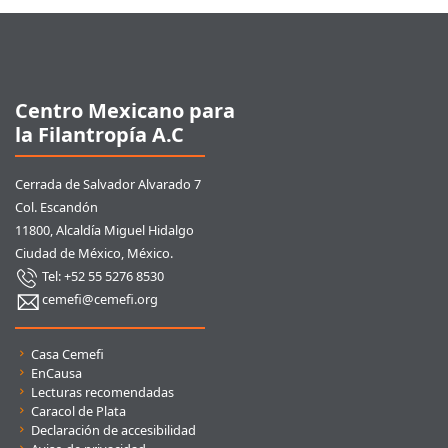
Pie de página
Centro Mexicano para
la Filantropía A.C
Cerrada de Salvador Alvarado 7
Col. Escandón
11800, Alcaldía Miguel Hidalgo
Ciudad de México, México.
Tel: +52 55 5276 8530
cemefi@cemefi.org
Enlaces rápidos
Casa Cemefi
EnCausa
Lecturas recomendadas
Caracol de Plata
Declaración de accesibilidad