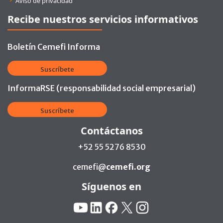
Aviso de privacidad
Recibe nuestros servicios informativos
Boletín Cemefi Informa
Suscríbete
InformaRSE (responsabilidad social empresarial)
Suscríbete
Contáctanos
+52 55 5276 8530
cemefi@
cemefi.org
Síguenos en
Redes Sociales:
YouTube
Linkedin
Facebook
X
Instagram