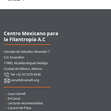
Pie de página
Centro Mexicano para
la Filantropía A.C
Cerrada de Salvador Alvarado 7
Col. Escandón
11800, Alcaldía Miguel Hidalgo
Ciudad de México, México.
Tel: +52 55 5276 8530
cemefi@cemefi.org
Enlaces rápidos
Casa Cemefi
EnCausa
Lecturas recomendadas
Caracol de Plata